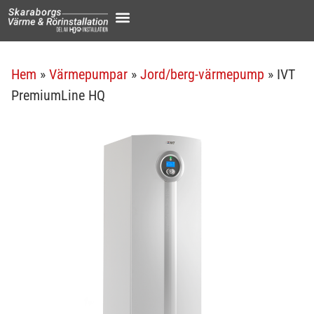
Service & tjänster
Jobba hos oss
Hem
»
Värmepumpar
»
Jord/berg-värmepump
»
IVT
PremiumLine HQ