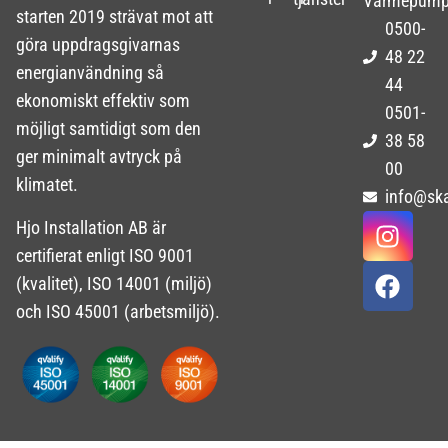
Värmepum
starten 2019 strävat mot att
0500-
göra uppdragsgivarnas
48 22
energianvändning så
44
ekonomiskt effektiv som
0501-
möjligt samtidigt som den
38 58
ger minimalt avtryck på
00
klimatet.
info@sk
Hjo Installation AB är
certifierat enligt ISO 9001
(kvalitet), ISO 14001 (miljö)
och ISO 45001 (arbetsmiljö).